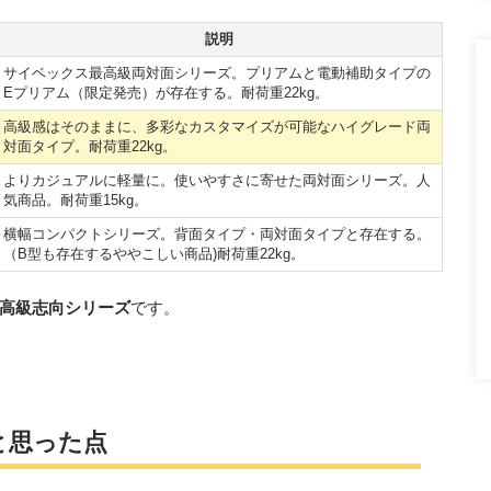
説明
サイベックス最高級両対面シリーズ。プリアムと電動補助タイプの
Eプリアム（限定発売）が存在する。耐荷重22kg。
高級感はそのままに、多彩なカスタマイズが可能なハイグレード両
対面タイプ。耐荷重22kg。
よりカジュアルに軽量に。使いやすさに寄せた両対面シリーズ。人
気商品。耐荷重15kg。
横幅コンパクトシリーズ。背面タイプ・両対面タイプと存在する。
（B型も存在するややこしい商品)耐荷重22kg。
高級志向シリーズ
です。
と思った点