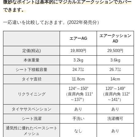
微妙なポイントは基本的にマジカルエアークッションでカバー
できます。
一応違いを比較しておきます。(2022年発売分）
エアークッション
エアーAG
AD
定価(税込)
19,800円
29,500円
本体重量
3.2kg
3.6kg
シート下積載容量
24.7㍑
26.7㍑
タイヤ直径
11.8cm
14cm
124°～150°
120°～149°
リクライニング
（座席内角 111°
（座席内角 112°
～137°）
～141°）
タイヤサスペンション
あり
あり
シート洗濯
手洗い
洗濯機可
通気性に優れたベースシート
なし
あり
メッシュ