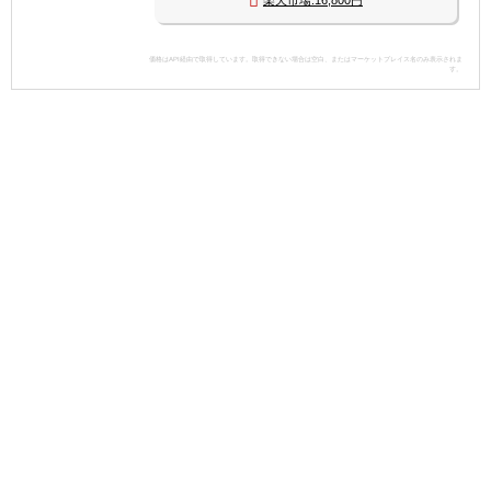
価格はAPI経由で取得しています。取得できない場合は空白、またはマーケットプレイス名のみ表示されま
す。