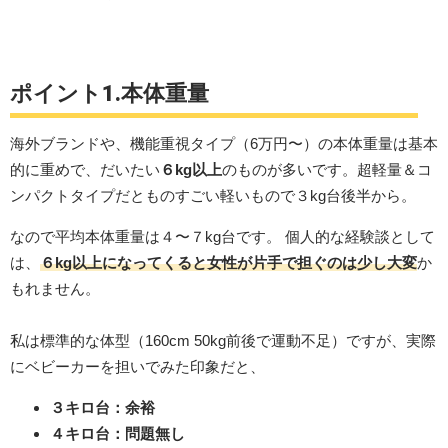
ポイント1.本体重量
海外ブランドや、機能重視タイプ（6万円〜）の本体重量は基本
的に重めで、だいたい
６kg以上
のものが多いです。超軽量＆コ
ンパクトタイプだとものすごい軽いもので３kg台後半から。
なので平均本体重量は４〜７kg台です。 個人的な経験談として
は、
６kg以上になってくると女性が片手で担ぐのは少し大変
か
もれません。
私は標準的な体型（160cm 50kg前後で運動不足）ですが、実際
にベビーカーを担いでみた印象だと、
３キロ台：余裕
４キロ台：問題無し